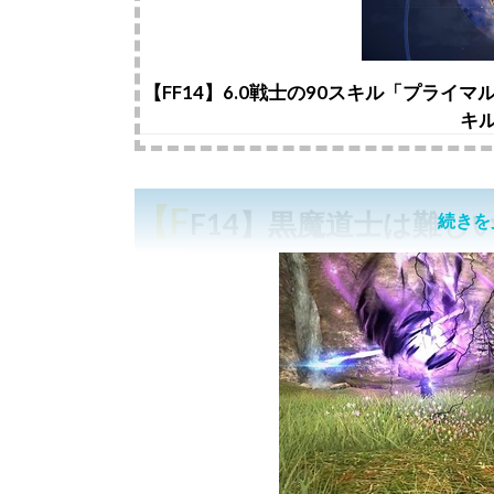
【FF14】6.0戦士の90スキル「プライ
キ
【F
F14】黒魔道士は難し
続きを