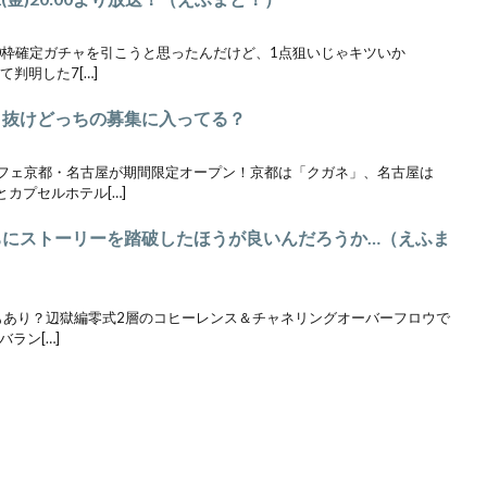
0枠確定ガチャを引こうと思ったんだけど、1点狙いじゃキツいか
て判明した7[…]
り抜けどっちの募集に入ってる？
カフェ京都・名古屋が期間限定オープン！京都は「クガネ」、名古屋は
カプセルホテル[…]
うちにストーリーを踏破したほうが良いんだろうか…（えふま
LBもあり？辺獄編零式2層のコヒーレンス＆チャネリングオーバーフロウで
ラン[…]