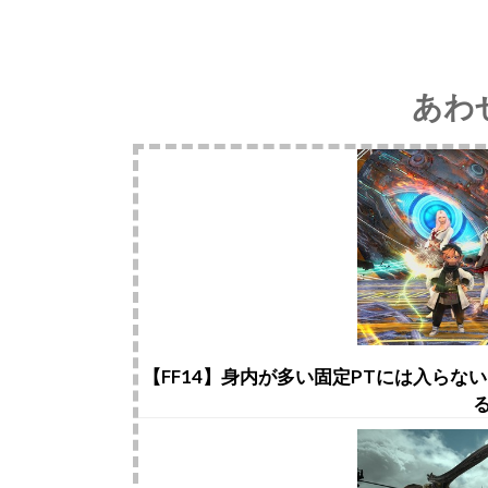
あわ
【FF14】身内が多い固定PTには入ら