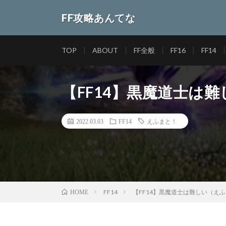
FF攻略あんてな
TOP
ABOUT
FF全般
FF16
FF14
【FF14】黒魔道士は
2022.03.03
FF14
えふまと！
FF14
【FF14】黒魔道士は難しい（え
HOME