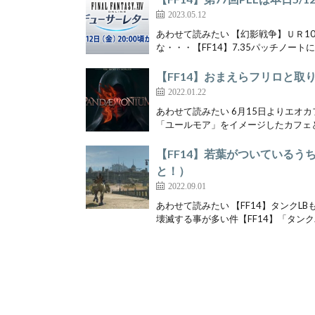
2023.05.12
あわせて読みたい 【幻影戦争】ＵＲ1
な・・・【FF14】7.35パッチノートに
【FF14】おまえらフリロと取
2022.01.22
あわせて読みたい 6月15日よりエオ
「ユールモア」をイメージしたカフェと
【FF14】若葉がついている
と！）
2022.09.01
あわせて読みたい 【FF14】タンク
壊滅する事が多い件【FF14】「タンクバ