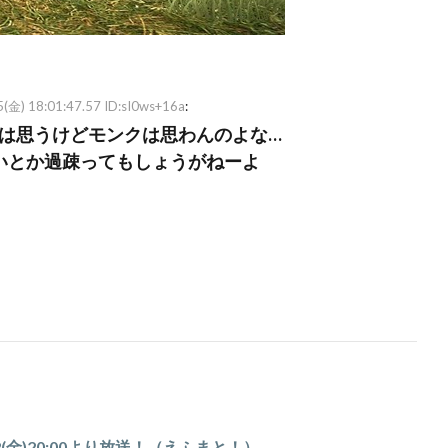
(金) 18:01:47.57 ID:sI0ws+16a
:
は思うけどモンクは思わんのよな…
いとか過疎ってもしょうがねーよ
12(金)20:00より放送！（えふまと！）