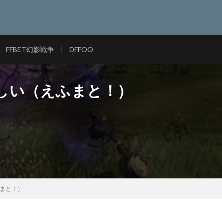
FFBET幻影戦争
DFFOO
難しい（えふまと！）
ふまと！）