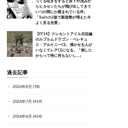
ってる呟きをすると床下や茂みか
らヒカセンたちが飛び出してきて
いつの間にか囲まれている件。
「Switch2版で新規勢が増えた今
よく見る光景」
【FF14】クレセントアイル北征編
のルブルムドラゴン・ペレキュ
ス・アルケニーCE、沸かせる人が
いなくてレアCEになる。「倒した
からって特に何もないし…」
過去記事
2026年8月
(78)
2026年7月
(419)
2026年6月
(424)