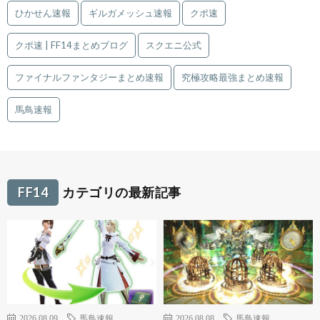
ひかせん速報
ギルガメッシュ速報
クポ速
クポ速 | FF14まとめブログ
スクエニ公式
ファイナルファンタジーまとめ速報
究極攻略最強まとめ速報
馬鳥速報
FF14
カテゴリの最新記事
2026.08.09
馬鳥速報
2026.08.08
馬鳥速報