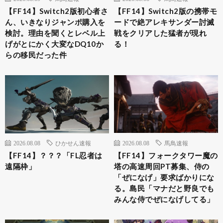
【FF14】Switch2版初心者さ
【FF14】Switch2版の携帯モ
ん、いきなりジャンポ購入を
ードで絶アレキサンダー討滅
検討。理由を聞くとレベル上
戦をクリアした猛者が現れ
げがとにかく大変なDQ10か
る！
らの移民だった件
2026.08.08
ひかせん速報
2026.08.08
馬鳥速報
【FF14】？？？「FL忍者は
【FF14】フォークタワー魔の
遠隔枠」
塔の高速周回PT募集、侍の
「ぜになげ」要求ばかりにな
る。島民「マナだと野良でも
みんな侍でぜになげしてる」