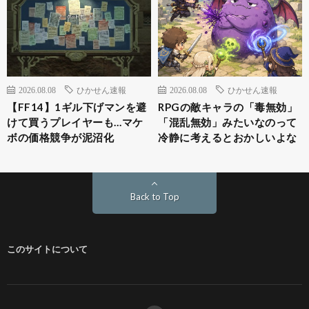
2026.08.08
ひかせん速報
2026.08.08
ひかせん速報
【FF14】1ギル下げマンを避
RPGの敵キャラの「毒無効」
けて買うプレイヤーも…マケ
「混乱無効」みたいなのって
ボの価格競争が泥沼化
冷静に考えるとおかしいよな
Back to Top
このサイトについて