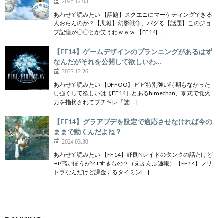
2025.12.03
あわせて読みたい 【話題】スクエニにマーケティングできる
人おらんのか？【悲報】幻影戦争、バグる【話題】このジョ
ブ記憶が〇〇とか笑うわｗｗｗ 【FF14[…]
【FF14】ゲームデザインのプランニングがあるはず
なんだがそれを公開して欲しいわ…
2023.12.26
あわせて読みたい 【DFFOO】 ビビ特別強い時期もなかった
し強くして欲しいは【FF14】とあるhimechan、零式で低火
力を指摘されてブチギレ「誰[…]
【FF14】グラアプデを設定で適応させなければ今の
ままで動くんだよね？
2024.03.30
あわせて読みたい 【FF14】野良Nレイドのタンクの話だけど
HP高いほうがMTするもの？（えふえふ速報）【FF14】フリ
トラなんだけど課金するタイミン[…]