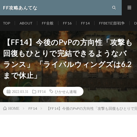
FF攻略あんてな
TOP
ABOUT
FF全般
FF16
FF14
FFBET幻影戦争
D
【FF14】今後のPvPの方向性「攻撃も
回復もひとりで完結できるようなバ
ランス」 「ライバルウィングズは6.2
まで休止」
2022.03.31
FF14
ひかせん速報
FF14
【FF14】今後のPvPの方向性「攻撃も回復もひとりで
HOME