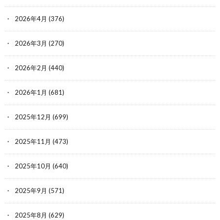
277
:
名前が無い＠ただの名無しのようだ (ｱｳｱｳｳｰ Sa67-OgWt
2026年4月
(376)
2022/06/13(月) 22:01:58.89
[106.131.184.102])
ID:ID:gGs/sfU7a
2026年3月
(270)
うん？言ってる方がノーダメじゃなく
言われてる方がノーダメって言ってる
2026年2月
(440)
んやろ？ 俺の読解力が足りんのか
2026年1月
(681)
2025年12月
(699)
元スレ：
https://krsw.5ch.net/test/read.cgi/ff/1654834185
2025年11月
(473)
2025年10月
(640)
2025年9月
(571)
2025年8月
(629)