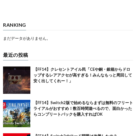
270
:
名前が無い＠ただの名無しのようだ (ｱｳｱｳｳｰ Sa67-OgWt
2022/06/13(月) 21:21:25.27
[106.131.184.102])
ID:ID:gGs/sfU7a
FF10の流れでアーロンにBTオナシャス
RANKING
まだデータがありません。
271
:
名前が無い＠ただの名無しのようだ (ｱｳｱｳｳｰ Sa67-OgWt
2022/06/13(月) 21:22:29.90
最近の投稿
[106.131.184.102])
ID:ID:gGs/sfU7a
虚無すぎて5回もリルム戦闘不能にしてしまっ
【FF14】クレセントアイル民「CEや銅・銀箱からドロ
ップするレアアクセが高すぎる！みんなもっと周回して
た
安く出してくれー！」
272
:
名前が無い＠ただの名無しのようだ (ﾌﾞｰｲﾓ MM27-jVf4
【FF14】Switch2版で始めるならまずは無料のフリート
ライアルがおすすめ！数百時間遊べるので、面白かった
2022/06/13(月) 21:29:59.59
[210.138.178.239])
らコンプリートパックを購入すればOK
ID:ID:wXdoGoQpM
どのキャラだろうがFR倍率の伸びと噛