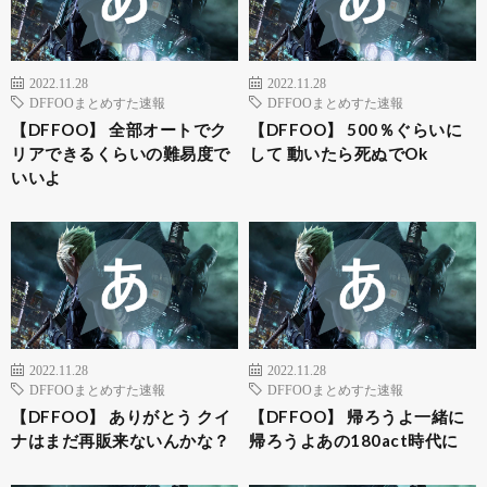
2022.11.28
2022.11.28
DFFOOまとめすた速報
DFFOOまとめすた速報
【DFFOO】 全部オートでク
【DFFOO】 500％ぐらいに
リアできるくらいの難易度で
して 動いたら死ぬでOk
いいよ
2022.11.28
2022.11.28
DFFOOまとめすた速報
DFFOOまとめすた速報
【DFFOO】 ありがとう クイ
【DFFOO】 帰ろうよ一緒に
ナはまだ再販来ないんかな？
帰ろうよあの180act時代に