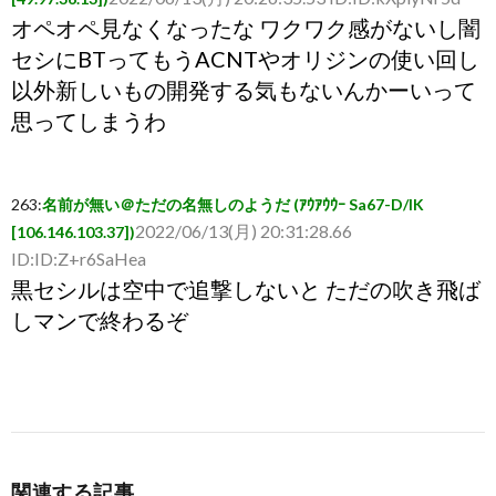
オペオペ見なくなったな ワクワク感がないし闇
セシにBTってもうACNTやオリジンの使い回し
以外新しいもの開発する気もないんかーいって
思ってしまうわ
263
:
名前が無い＠ただの名無しのようだ (ｱｳｱｳｳｰ Sa67-D/lK
2022/06/13(月) 20:31:28.66
[106.146.103.37])
ID:ID:Z+r6SaHea
黒セシルは空中で追撃しないと ただの吹き飛ば
しマンで終わるぞ
264
:
名前が無い＠ただの名無しのようだ (ﾜｯﾁｮｲ 6f89-uV20
2022/06/13(月) 20:33:11.04 ID:ID:fntFlR9N0
[183.180.87.13])
クジャ：アスラン ザックス：シン ライト：ルナ
マリア シェルク：メイリン セッツァー：砂漠の
関連する記事