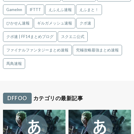
GameInn
IFTTT
えふえふ速報
えふまと！
ひかせん速報
ギルガメッシュ速報
クポ速
クポ速 | FF14まとめブログ
スクエニ公式
ファイナルファンタジーまとめ速報
究極攻略最強まとめ速報
馬鳥速報
DFFOO
カテゴリの最新記事