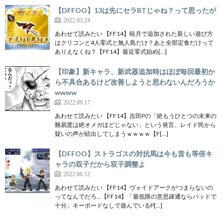
【DFFOO】13は先にセラBTじゃね？って思ったが
2022.03.24
あわせて読みたい 【FF14】暁月で追加された新しい遊び方
はクリコンと4人零式と無人島だけ？あと全部定食だけって
ありえなくね？【FF14】最近零式始め[…]
【印象】新キャラ、新武器追加時はほぼ毎回最初か
ら不具合あるけど改善しようと思わないんだろうか
wwww
2022.09.17
あわせて読みたい 【FF14】吉田Pの「絶もうひとつの未来の
難易度は絶オメガほどじゃない」という発言、レイド民から
疑いの声が続出してしまうｗｗｗｗ【F[…]
【DFFOO】ストラゴスの対抗馬は今も昔も等倍キ
ャラの双子だから双子調整よ
2022.06.12
あわせて読みたい 【FF14】ヴォイドアークがつまらないの
ってなんでだろ…【FF14】「最低限の意思疎通ならパッドで
十分」キーボードなしで遊んでいるP[…]