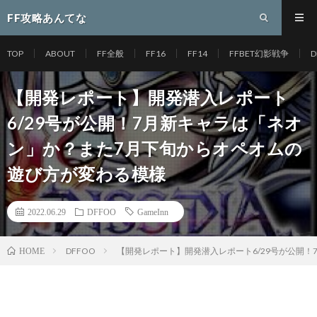
FF攻略あんてな
TOP
ABOUT
FF全般
FF16
FF14
FFBET幻影戦争
D
【開発レポート】開発潜入レポート
6/29号が公開！7月新キャラは「ネオ
ン」か？また7月下旬からオペオムの
遊び方が変わる模様
2022.06.29
DFFOO
GameInn
DFFOO
【開発レポート】開発潜入レポート6/29号が公開
HOME