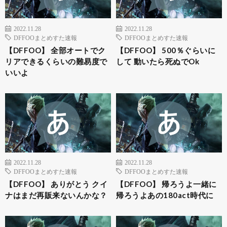
2022.11.28
2022.11.28
DFFOOまとめすた速報
DFFOOまとめすた速報
【DFFOO】 全部オートでク
【DFFOO】 500％ぐらいに
リアできるくらいの難易度で
して 動いたら死ぬでOk
いいよ
2022.11.28
2022.11.28
DFFOOまとめすた速報
DFFOOまとめすた速報
【DFFOO】 ありがとう クイ
【DFFOO】 帰ろうよ一緒に
ナはまだ再販来ないんかな？
帰ろうよあの180act時代に