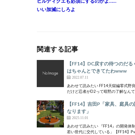
ヒルディクエも必須にするのかよ……
いい加減にしろよ
関連する記事
【FF14】DC戻すの待つの
はちゃんとできてたわwww
2022.07.11
あわせて読みたい FF14天獄編零式
だけど忍者がD2って暗黙の了解なんてあ
【FF14】吉田P「家具、庭具
なります」
2025.11.01
あわせて読みたい 『FF14』の開発
若い世代に交代している」【FF14】PvP