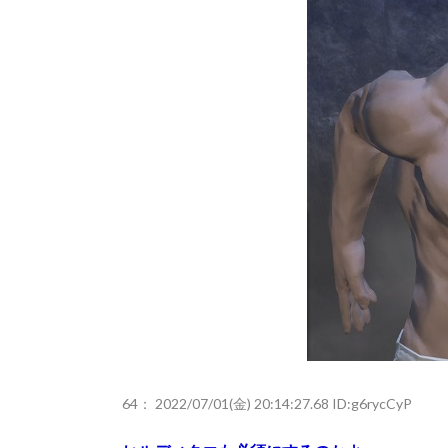
64：
2022/07/01(金) 20:14:27.68 ID:g6rycCyP