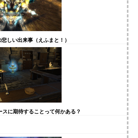
定の悲しい出来事（えふまと！）
ースに期待することって何かある？