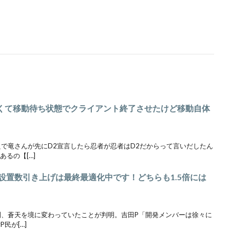
だるくて移動待ち状態でクライアント終了させたけど移動自体
野良で竜さんが先にD2宣言したら忍者が忍者はD2だからって言いだしたん
るの【[…]
の設置数引き上げは最終最適化中です！どちらも1.5倍には
体制、蒼天を境に変わっていたことが判明。吉田P「開発メンバーは徐々に
民が[…]