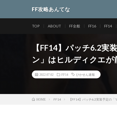
FF攻略あんてな
TOP
ABOUT
FF全般
FF16
FF14
【FF14】パッチ6.2
ン」はヒルディクエが
2022.07.02
FF14
ひかせん速報
FF14
【FF14】パッチ6.2実装予定
HOME