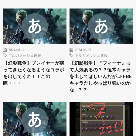
2024.08.12
2024.06.25
ギルガメッシュ速報
ギルガメッシュ速報
【幻影戦争】プレイヤーが戻
【幻影戦争】『フィーナ』っ
ってきたくなるようなコラボ
て人気あるの？？恒常キャラ
を出してくれ！！この
を出してほしいんだが…FFBE
際・・・
キャラだしやっぱり強いのか
な…？？