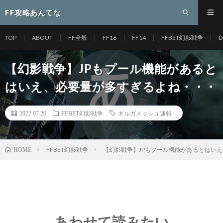
FF攻略あんてな
TOP
ABOUT
FF全般
FF16
FF14
FFBET幻影戦争
D
【幻影戦争】JPもプール機能があると
はいえ、必要量が多すぎるよね・・・
2022.07.20
FFBET幻影戦争
ギルガメッシュ速報
FFBET幻影戦争
【幻影戦争】JPもプール機能があるとはい
HOME
あわせて読みたい