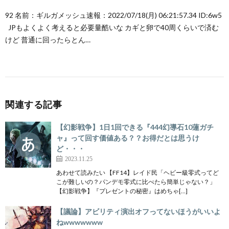
92 名前：ギルガメッシュ速報：2022/07/18(月) 06:21:57.34 ID:6w5
JPもよくよく考えると必要量酷いな カギと卵で40周くらいで済む
けど 普通に回ったらとん…
関連する記事
【幻影戦争】1日1回できる『444幻導石10蓮ガチ
ャ』って回す価値ある？？お得だとは思うけ
ど・・・
2023.11.25
あわせて読みたい 【FF14】レイド民「ヘビー級零式ってど
こが難しいの？パンデモ零式に比べたら簡単じゃない？」
【幻影戦争】『プレゼントの秘密』はめちゃ[…]
【議論】アビリティ演出オフってないほうがいいよ
ねwwwwwww