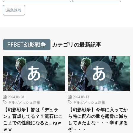
馬鳥速報
FFBET幻影戦争
カテゴリの最新記事
2024.08.28
2024.08.13
ギルガメッシュ速報
ギルガメッシュ速報
【幻影戦争】皆は『デュラ
【幻影戦争】今年に入ってか
ン』育成してる？？流石にこ
ら特に配布の量を露骨に減ら
こまでの性能になると…ねｗ
してきたよな・・・辛すぎる
ｗｗ
ぞ・・・