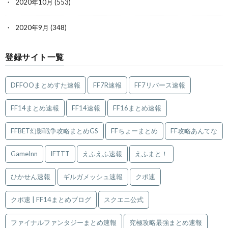
2020年10月
(553)
2020年9月
(348)
登録サイト一覧
DFFOOまとめすた速報
FF7R速報
FF7リバース速報
FF14まとめ速報
FF14速報
FF16まとめ速報
FFBET幻影戦争攻略まとめGS
FFちょーまとめ
FF攻略あんてな
GameInn
IFTTT
えふえふ速報
えふまと！
ひかせん速報
ギルガメッシュ速報
クポ速
クポ速 | FF14まとめブログ
スクエニ公式
ファイナルファンタジーまとめ速報
究極攻略最強まとめ速報