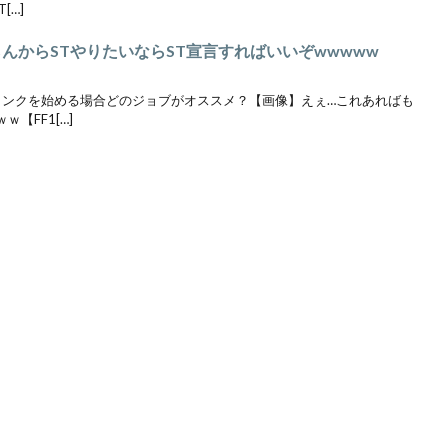
[…]
らんからSTやりたいならST宣言すればいいぞwwwww
らタンクを始める場合どのジョブがオススメ？【画像】えぇ…これあればも
【FF1[…]