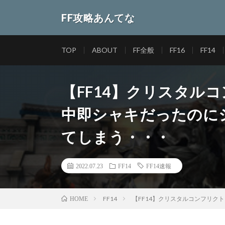
FF攻略あんてな
TOP
ABOUT
FF全般
FF16
FF14
【FF14】クリスタル
中即シャキだったのに
てしまう・・・
2022.07.23
FF14
FF14速報
FF14
【FF14】クリスタルコンフリク
HOME