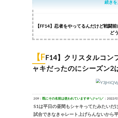
続きを
【FF14】忍者をやってるんだけど戦闘
ど
【F
F14】クリスタルコン
ャキだったのにシーズン2
209：
既にその名前は使われています＠＼(^o^)／
：2022/07
S1は平日の昼間もシャキってたみたいだ
試合できなきゃレート上げらんないから