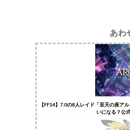
あわ
【FF14】7.0の8人レイド「至天の座
いになる？公