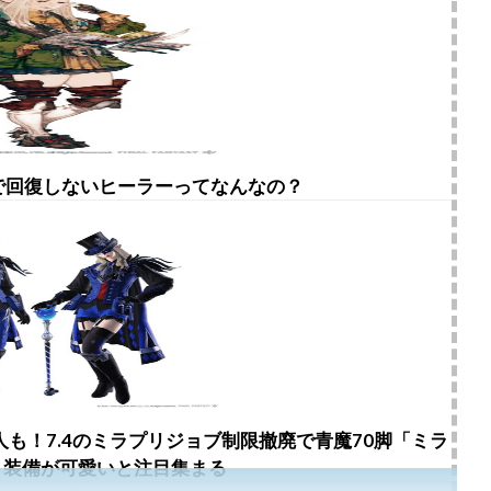
中で回復しないヒーラーってなんなの？
人も！7.4のミラプリジョブ制限撤廃で青魔70脚「ミラ
」装備が可愛いと注目集まる