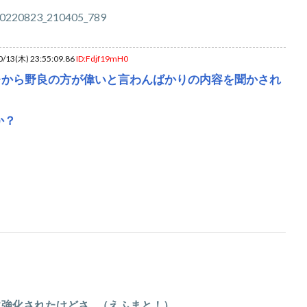
/13(木) 23:55:09.86
ID:Fdjf19mH0
レから野良の方が偉いと言わんばかりの内容を聞かされ
か？
に強化されたけどさ…（えふまと！）