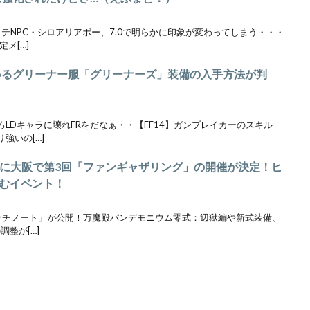
ッテNPC・シロアリアポー、7.0で明らかに印象が変わってしまう・・・
メ[…]
ているグリーナー服「グリーナーズ」装備の入手方法が判
そろLDキャラに壊れFRをだなぁ・・【FF14】ガンブレイカーのスキル
強いの[…]
26日に大阪で第3回「ファンギャザリング」の開催が決定！ヒ
むイベント！
05パッチノート」が公開！万魔殿パンデモニウム零式：辺獄編や新式装備、
調整が[…]