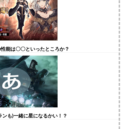
の性能は〇〇といったところか？
セルランも)一緒に星になるかい！？