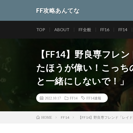
FF攻略あんてな
TOP
ABOUT
FF全般
FF16
FF14
【FF14】野良専フレ
たほうが偉い！こっち
と一緒にしないで！」
2022.10.17
FF14
FF14速報
FF14
【FF14】野良専フレンド「レ
HOME