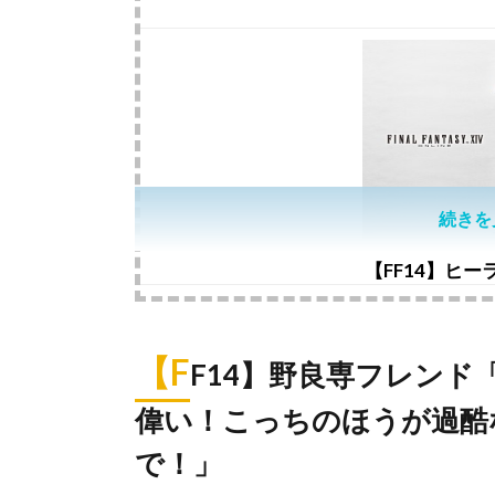
続きを
【FF14】ヒ
【F
F14】野良専フレン
偉い！こっちのほうが過酷
で！」