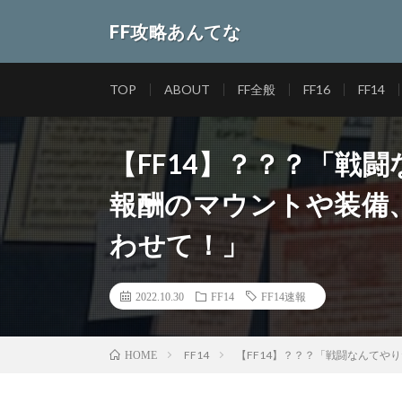
FF攻略あんてな
TOP
ABOUT
FF全般
FF16
FF14
【FF14】？？？「戦
報酬のマウントや装備
わせて！」
2022.10.30
FF14
FF14速報
FF14
【FF14】？？？「戦闘なんて
HOME