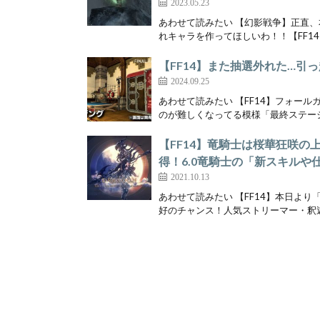
2023.05.23
あわせて読みたい 【幻影戦争】正直、
れキャラを作ってほしいわ！！【FF14
【FF14】また抽選外れた…引
2024.09.25
あわせて読みたい 【FF14】フォー
のが難しくなってる模様「最終ステージ
【FF14】竜騎士は桜華狂咲の
得！6.0竜騎士の「新スキルや
2021.10.13
あわせて読みたい 【FF14】本日より
好のチャンス！人気ストリーマー・釈迦