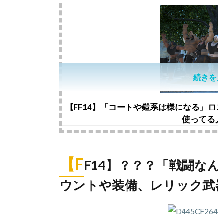
続きを
【FF14】「コートや鎧系は様になる」
使ってる
【F
F14】？？？「戦闘
ウントや装備、レリック武