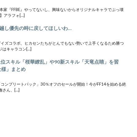
本家『FFBE』やってないし、興味ないからオリジナルキャラでぶっ壊
】アラフォ[…]
っ越し優先の時に戻してほしいわ…
ルガイズコラボ、ヒカセンたちがとんでもない勢いで上手くなるため勝つ
はキャラコン[…]
上位スキル「桜華繚乱」や90新スキル「天竜点睛」を習
仕様」まとめ
「コンプリートパック」30％オフのセールが開始！今がFF14を始める絶
さん、[…]