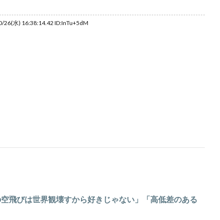
/26(水) 16:38:14.42 ID:InTu+5dM
プの空飛びは世界観壊すから好きじゃない」「高低差のある