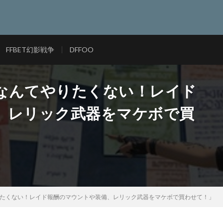
FFBET幻影戦争
DFFOO
闘なんてやりたくない！レイド
、レリック武器をマケボで買
やりたくない！レイド報酬のマウントや装備、レリック武器をマケボで買わせて！」