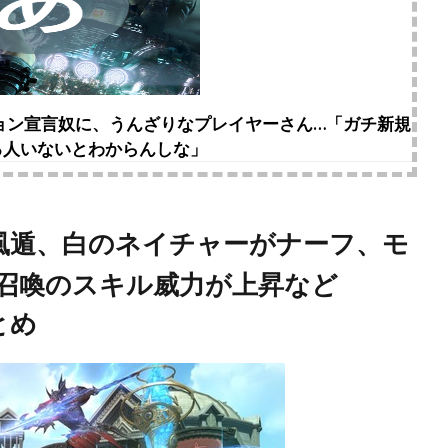
ション宣言奴に、うんざりなプレイヤーさん…「ガチ新規
る人いないとわからんしな」
の風遁、白のネイチャーがナーフ、モ
召喚のスキル威力が上昇など
とめ