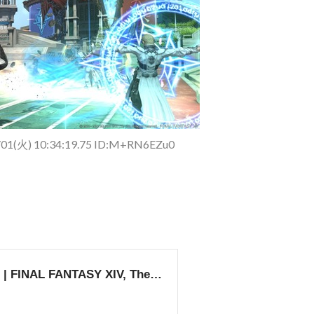
/01(火) 10:34:19.75 ID:M+RN6EZu0