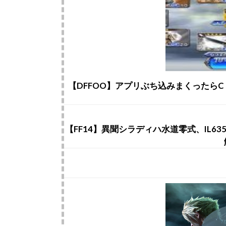
【DFFOO】アプリぶち込みまくったら
【FF14】異聞シラディハ水道零式、IL