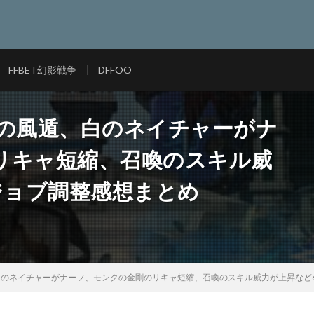
FFBET幻影戦争
DFFOO
忍者の風遁、白のネイチャーがナ
リキャ短縮、召喚のスキル威
Pジョブ調整感想まとめ
、白のネイチャーがナーフ、モンクの金剛のリキャ短縮、召喚のスキル威力が上昇など6.