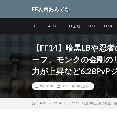
FF攻略あんてな
TOP
ABOUT
FF全般
FF16
FF14
【FF14】暗黒LBや
ーフ、モンクの金剛の
力が上昇など6.28Pv
2022.11.01
FF14
馬鳥速報
FF14
【FF14】暗黒LBや忍者の風遁
HOME