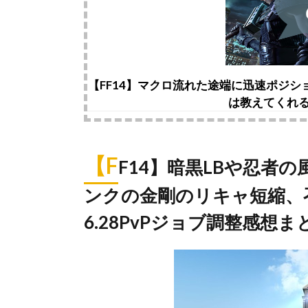
【FF14】マクロ流れた途端に迅速ポジ
は教えてくれ
【F
F14】暗黒LBや忍者
ンクの金剛のリキャ短縮、
6.28PvPジョブ調整感想ま