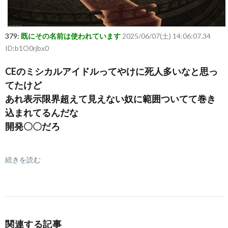
379:
既にその名前は使われています
2025/06/07(土) 14:06:07.34
ID:b1O0rjbx0
CEのミシカルアイドルってやけに死人多いなと思っ
てたけど
あれ表示限界超えて見えない奴に範囲ついてて巻き
込まれてるんだな
開発〇〇だろ
続きを読む
関連する記事