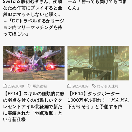
Switch2版初心者さん、夜勤
ーム「勝っても負けてもつま
なため午前にプレイすると全
らん」
然IDにマッチしないと嘆く。
→「DCトラベルするかリージ
ョン内フリーマッチングを待
ってほしい」
2026.08.09
馬鳥速報
2026.08.09
ひかせん速報
【FF14】スキルの種類的に敵
【FF14】ダックポーター
の弱点を付くのは難しい？ク
1000万ギル割れ！「どんどん
レセントアイル北征編で新た
下がりそう」と予想する声
に実装された「弱点攻撃」と
いう新仕様