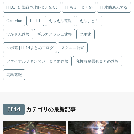
FFBET幻影戦争攻略まとめGS
FFちょーまとめ
FF攻略あんてな
GameInn
IFTTT
えふえふ速報
えふまと！
ひかせん速報
ギルガメッシュ速報
クポ速
クポ速 | FF14まとめブログ
スクエニ公式
ファイナルファンタジーまとめ速報
究極攻略最強まとめ速報
馬鳥速報
FF14
カテゴリの最新記事