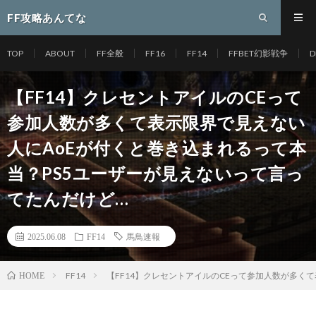
FF攻略あんてな
TOP
ABOUT
FF全般
FF16
FF14
FFBET幻影戦争
D
【FF14】クレセントアイルのCEって
参加人数が多くて表示限界で見えない
人にAoEが付くと巻き込まれるって本
当？PS5ユーザーが見えないって言っ
てたんだけど…
2025.06.08
FF14
馬鳥速報
FF14
【FF14】クレセントアイルのCEって参加人数が多く
HOME