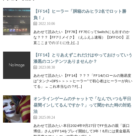
【FF14】ヒーラー「胴箱のみヒラ2名でロット勝
負！」
2022.10.06
あわせて読みたい 【FF7R】FF7ECってSwitchにも出すのか
な？？？【FF7リメイク】（えふえふ速報）【DFFOO】 正
直ここまでのゴミに仕上[…]
【FF14】とりあえずこれだけはやっておけっていう
漆黒のコンテンツありませんか？
2023.08.30
あわせて読みたい 【FF14】？？？「FF14のロールの難易度
は”タンク=DPS＞＞＞＞ヒーラー”で初心者はヒーラーが向い
てる」 ← これ本当なの？F[…]
オンラインゲームのチャットで「なんでいつも平日
昼間インしてるんですか？」って聞かれた時の対処
法
2025.09.24
あわせて読みたい 本日2024年9月27日でFF生みの親「坂口
博信」さんがFF14をプレイ開始して3年！8月には黄金最高