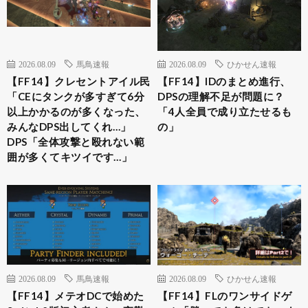
2026.08.09
馬鳥速報
2026.08.09
ひかせん速報
【FF14】クレセントアイル民
【FF14】IDのまとめ進行、
「CEにタンクが多すぎて6分
DPSの理解不足が問題に？
以上かかるのが多くなった、
「4人全員で成り立たせるも
みんなDPS出してくれ…」
の」
DPS「全体攻撃と殴れない範
囲が多くてキツイです…」
2026.08.09
馬鳥速報
2026.08.09
ひかせん速報
【FF14】メテオDCで始めた
【FF14】FLのワンサイドゲ